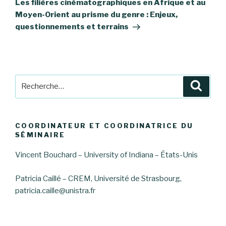
Les filières cinématographiques en Afrique et au
Moyen-Orient au prisme du genre : Enjeux,
questionnements et terrains
Recherche
Reche
pour
:
COORDINATEUR ET COORDINATRICE DU
SÉMINAIRE
Vincent Bouchard – University of Indiana – États-Unis
Patricia Caillé – CREM, Université de Strasbourg,
patricia.caille@unistra.fr