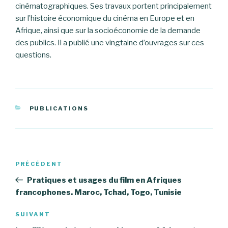
cinématographiques. Ses travaux portent principalement
sur l’histoire économique du cinéma en Europe et en
Afrique, ainsi que sur la socioéconomie de la demande
des publics. Il a publié une vingtaine d’ouvrages sur ces
questions.
CATÉGORIES
PUBLICATIONS
Navigation
Article
PRÉCÉDENT
de
précédent
Pratiques et usages du film en Afriques
l’article
francophones. Maroc, Tchad, Togo, Tunisie
Article
SUIVANT
suivant