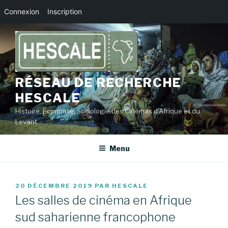
Connexion
Inscription
Aller
au
contenu
principal
RÉSEAU DE RECHERCHE
HESCALE
Histoire, Économie, Sociologie des Cinémas d'Afrique et du
Levant
Menu
PUBLIÉ
20 DÉCEMBRE 2019
PAR
HESCALE
LE
Les salles de cinéma en Afrique
sud saharienne francophone