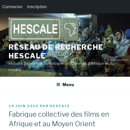
Connexion
Inscription
Aller
au
contenu
principal
RÉSEAU DE RECHERCHE
HESCALE
Histoire, Économie, Sociologie des Cinémas d'Afrique et du
Levant
Menu
PUBLIÉ
14 JUIN 2022
PAR
HESCALE
LE
Fabrique collective des films en
Afrique et au Moyen Orient