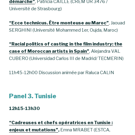
démarche”
, Patricia CAILLÉ (CREM UR 3476 /
Université de Strasbourg)
“Ecce technicus. Être monteuse au Maroc”
, Jaouad
SERGHINI (Université Mohammed 1er, Oujda, Maroc)
“Racial politics of casting in the film industry: the
case of Moroccan artists in Spain”
, Alejandra VAL
CUBERO (Universidad Carlos III de Madrid/ TECMERIN)
11h45-12h00 Discussion animée par Raluca CALIN
Panel 3. Tunisie
12h15-13h30
“Cadreuses et chefs opératrices en Tunisie :
enjeux et mutations”
,
Emna MRABET (ESTCA,