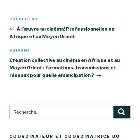
Navigation
Article
PRÉCÉDENT
de
précédent
À l’œuvre au cinéma! Professionnelles en
l’article
Afrique et au Moyen Orient
Article
SUIVANT
suivant
Création collective au cinéma en Afrique et au
Moyen Orient : Formations, transmissions et
réseaux pour quelle émancipation ?
Recherche
Reche
pour
:
COORDINATEUR ET COORDINATRICE DU