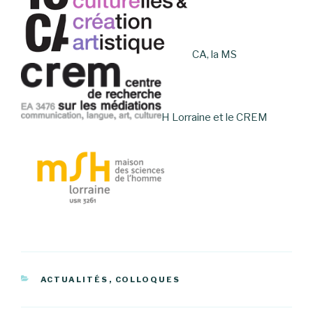
CA, la MS
H Lorraine et le CREM
CATÉGORIES
ACTUALITÉS
,
COLLOQUES